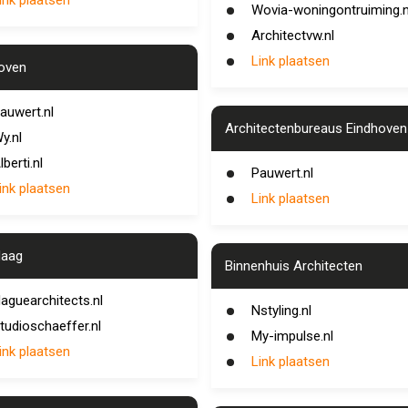
ink plaatsen
Wovia-woningontruiming.n
Architectvw.nl
Link plaatsen
oven
auwert.nl
Architectenbureaus Eindhoven
y.nl
lberti.nl
Pauwert.nl
ink plaatsen
Link plaatsen
Haag
Binnenhuis Architecten
aguearchitects.nl
Nstyling.nl
tudioschaeffer.nl
My-impulse.nl
ink plaatsen
Link plaatsen