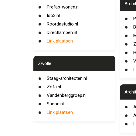
Archi
Prefab-wonen.nl
Iso3.nl
P
Roordastudio.nl
B
Directlampen.nl
M
Link plaatsen
Z
H
V
Zwolle
L
Staag-architecten.nl
Zofa.nl
Archi
Vandenberggroep.nl
Sacon.nl
A
Link plaatsen
A
L