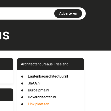
Adverteren
us
Architectenbureaus Friesland
Lautenbagarchitectuur.nl
JhAA.nl
Burosipma.nl
Boxarchitecten.nl
Link plaatsen