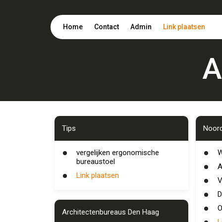
Home
Contact
Admin
Link plaatsen
A
Tips
Noord
vergelijken ergonomische
W
bureaustoel
A
Link plaatsen
V
D
O
Architectenbureaus Den Haag