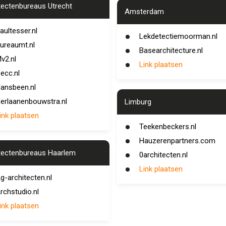
tectenbureaus Utrecht
Amsterdam
aultesser.nl
Lekdetectiemoorman.nl
ureaumt.nl
Basearchitecture.nl
v2.nl
Link plaatsen
ecc.nl
ansbeen.nl
erlaanenbouwstra.nl
Limburg
ink plaatsen
Teekenbeckers.nl
Hauzerenpartners.com
tectenbureaus Haarlem
0architecten.nl
Link plaatsen
g-architecten.nl
rchstudio.nl
ink plaatsen