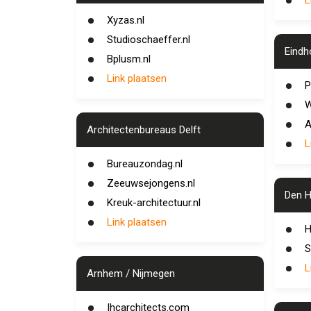
L
Xyzas.nl
Studioschaeffer.nl
Eindh
Bplusm.nl
Link plaatsen
P
W
A
Architectenbureaus Delft
L
Bureauzondag.nl
Zeeuwsejongens.nl
Den 
Kreuk-architectuur.nl
Link plaatsen
H
S
L
Arnhem / Nijmegen
Ihcarchitects.com