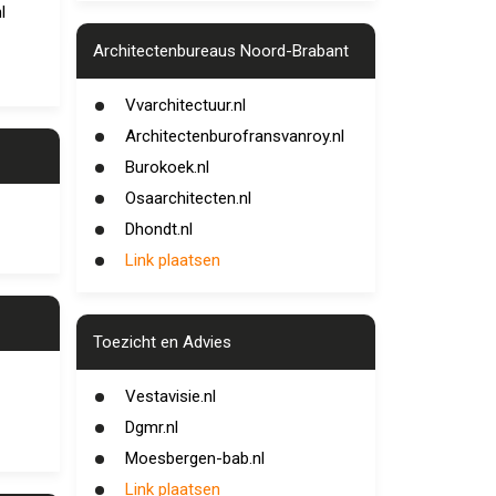
l
Architectenbureaus Noord-Brabant
Vvarchitectuur.nl
Architectenburofransvanroy.nl
Burokoek.nl
Osaarchitecten.nl
Dhondt.nl
Link plaatsen
Toezicht en Advies
Vestavisie.nl
Dgmr.nl
Moesbergen-bab.nl
Link plaatsen