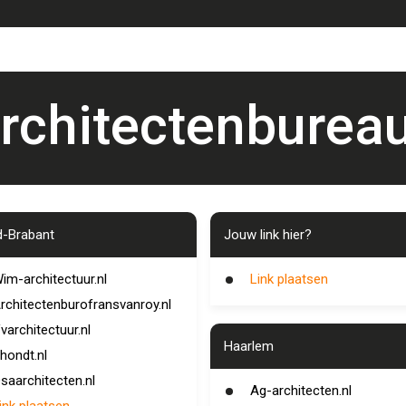
rchitectenburea
-Brabant
Jouw link hier?
im-architectuur.nl
Link plaatsen
rchitectenburofransvanroy.nl
varchitectuur.nl
Haarlem
hondt.nl
saarchitecten.nl
Ag-architecten.nl